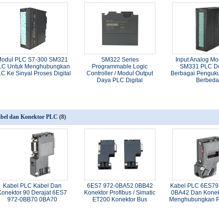
odul PLC S7-300 SM321
SM322 Series
Input Analog M
LC Untuk Menghubungkan
Programmable Logic
SM331 PLC D
C Ke Sinyal Proses Digital
Controller / Modul Output
Berbagai Penguk
Daya PLC Digital
Berbed
bel dan Konektor PLC
(8)
Kabel PLC Kabel Dan
6ES7 972-0BA52 0BB42
Kabel PLC 6ES7
Konektor 90 Derajat 6ES7
Konektor Profibus / Simatic
0BA42 Dan Konek
972-0BB70 0BA70
ET200 Konektor Bus
Menghubungkan 