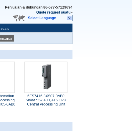
Penjualan & dukungan
86-577-57129694
Quote request suatu
-
Select Language
 suatu
ncarian
utomation
6ES7416-3XS07-0AB0
rocessing
Simatic S7 400, 416 CPU
T05-0AB0
Central Processing Unit