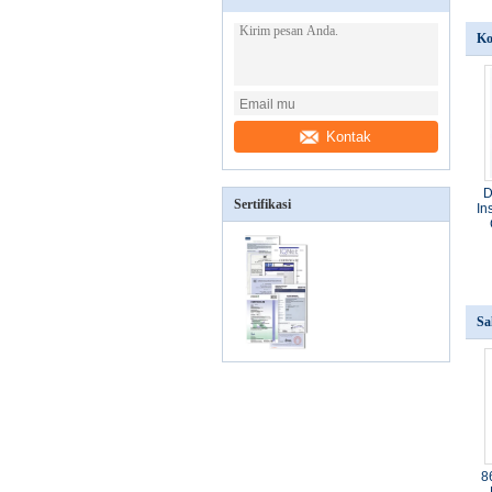
Ko
Kontak
D
Sertifikasi
In
Sa
8