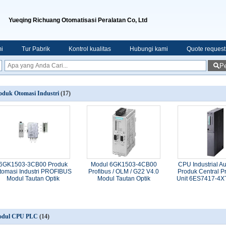
Yueqing Richuang Otomatisasi Peralatan Co, Ltd
i
Tur Pabrik
Kontrol kualitas
Hubungi kami
Quote request
Pe
oduk Otomasi Industri
(17)
6GK1503-3CB00 Produk
Modul 6GK1503-4CB00
CPU Industrial A
tomasi Industri PROFIBUS
Profibus / OLM / G22 V4.0
Produk Central P
Modul Tautan Optik
Modul Tautan Optik
Unit 6ES7417-4X
dul CPU PLC
(14)