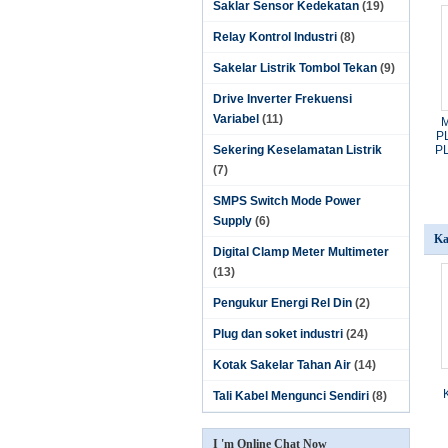
Saklar Sensor Kedekatan
(19)
Relay Kontrol Industri
(8)
Sakelar Listrik Tombol Tekan
(9)
Drive Inverter Frekuensi
Variabel
(11)
M
P
Sekering Keselamatan Listrik
PL
(7)
SMPS Switch Mode Power
Supply
(6)
Ka
Digital Clamp Meter Multimeter
(13)
Pengukur Energi Rel Din
(2)
Plug dan soket industri
(24)
Kotak Sakelar Tahan Air
(14)
Tali Kabel Mengunci Sendiri
(8)
I 'm Online Chat Now