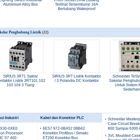
Lighting Switch Industrial
Proof Socket Lima Lubang
Aluminium Alloy Box
Terlihat Tersembunyi 16A
Berlubang Waterproof
kelar Penghubung Listrik
(22)
SIRIUS 3RT1 Saklar
SIRIUS 3RT Listrik Kontaktor
Schneider TeSy
ntaktor Listrik 3RT101 102
/ 3 Polandia DC Kontaktor
Sakelar Penghubun
103 104 3 Tiang
Untuk Sistem K
Sederha
i Industri
Kabel dan Konektor PLC
Schneider Masterp
Case Circuit Bre
X30-0XE0
6ES7 972-0BA52 0BB42
800 Sampai 6300 
on Processor
Konektor Profibus / Simatic
3VL Moulded Case 
IC S7 400
ET200 Konektor Bus