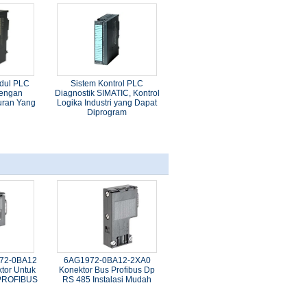
odul PLC
Sistem Kontrol PLC
engan
Diagnostik SIMATIC, Kontrol
uran Yang
Logika Industri yang Dapat
a
Diprogram
972-0BA12
6AG1972-0BA12-2XA0
tor Untuk
Konektor Bus Profibus Dp
PROFIBUS
RS 485 Instalasi Mudah