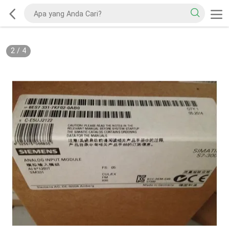
2
/
4