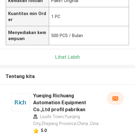
Kemasan rincian
Paket Original
Kuantitas min Ord
1 PC
er
Menyediakan kem
500 PCS / Bulan
ampuan
Lihat Lebih
Tentang kita
Yueqing Richuang
Automation Equipment
Co.,Ltd profil pabrikan
Liushi Town,Yueqing
City,Zhejiang Province,China ,Cina
5.0