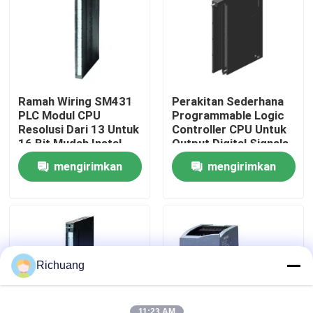
Tur Pabrik
Kontrol kualitas
Ramah Wiring SM431
Perakitan Sederhana
PLC Modul CPU
Programmable Logic
Hubungi kami
Resolusi Dari 13 Untuk
Controller CPU Untuk
16 Bit Mudah Instal
Output Digital Signals
mengirimkan
mengirimkan
Permintaan Penawaran
permintaan
permintaan
Produk Otomasi Industri
Modul CPU PLC
Richuang
Kabel dan Konektor PLC
11:23 AM