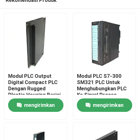
Modul PLC Output
Modul PLC S7-300
Digital Compact PLC
SM321 PLC Untuk
Dengan Rugged
Menghubungkan PLC
Plastic Housing Berisi
Ke Sinyal Proses
Rumah
Digital
mengirimkan
mengirimkan
permintaan
permintaan
Produk
Tentang kami