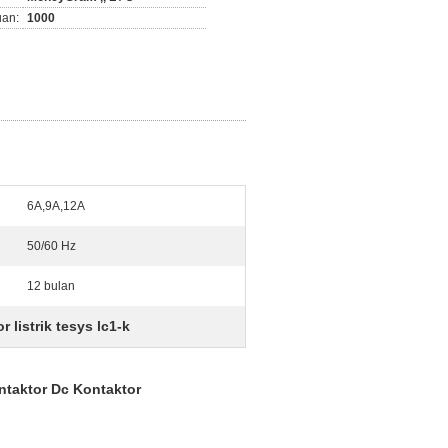
an:
1000
6A,9A,12A
50/60 Hz
12 bulan
r listrik tesys lc1-k
ntaktor Dc Kontaktor