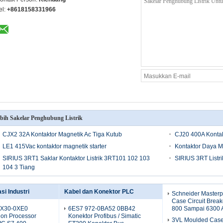
el:
+8618158331966
bih Sakelar Penghubung Listrik
CJX2 32A Kontaktor Magnetik Ac Tiga Kutub
CJ20 400A Kontak
LE1 415Vac kontaktor magnetik starter
Kontaktor Daya M
SIRIUS 3RT1 Saklar Kontaktor Listrik 3RT101 102 103
SIRIUS 3RT Listri
104 3 Tiang
i Industri
Kabel dan Konektor PLC
Schneider Masterp
Case Circuit Bre
X30-0XE0
6ES7 972-0BA52 0BB42
800 Sampai 6300 
on Processor
Konektor Profibus / Simatic
3VL Moulded Case 