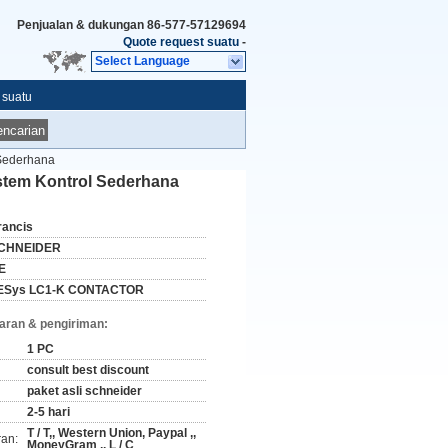
Penjualan & dukungan
86-577-57129694
Quote request suatu
-
Select Language
 suatu
ncarian
 Sederhana
stem Kontrol Sederhana
rancis
CHNEIDER
E
ESys LC1-K CONTACTOR
aran & pengiriman:
1 PC
consult best discount
paket asli schneider
2-5 hari
T / T,, Western Union, Paypal ,,
ran:
MoneyGram ,, L / C