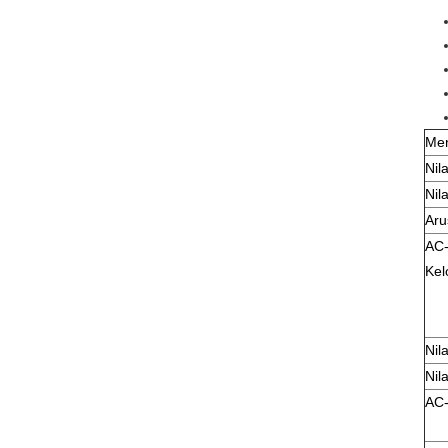
Men
Nil
Nila
Aru
AC-
Ke
Nil
Nil
AC-