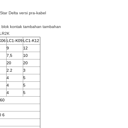
Star Delta versi pra-kabel
 blok kontak tambahan tambahan
 LR2K
K06
LC1-K09
LC1-K12
9
12
7,5
10
20
20
2.2
3
4
5
4
5
4
5
660
0 6