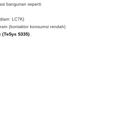
kasi bangunan seperti:
k diam: LC7K)
ram (kontaktor konsumsi rendah)
k
(TeSys S335)
.