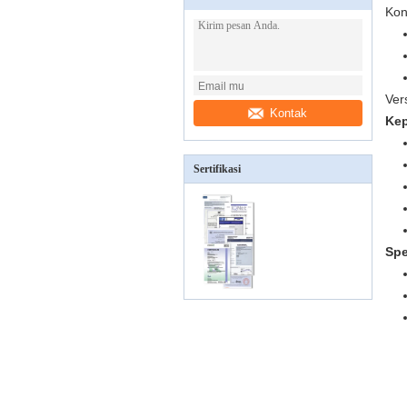
Kon
Ver
Kontak
Kep
Sertifikasi
Spe