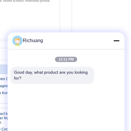
Richuang
Kontak
12:11 PM
Good day, what product are you looking 
for?
tor Daya Tinggi Kontaktor Magnetik
agnetik 400 Ampere
k Kontaktor / 3 Polandia DC Kontaktor
Hubungi kami
act Molded
aker NW MW
A
Hubungi kami
Circuit
Permintaan