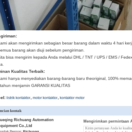
giriman:
Kami akan mengirimkan sebagian besar barang dalam waktu 4 hari kerj
Semua barang akan diuji sebelum pengiriman.
Kita bisa mengirim kepada Anda melalui DHL / TNT / UPS / EMS / Fedex
a.
inan Kualitas Terbaik:
Kami hanya menyediakan barang-barang baru theoriginal, 100% memasti
 tahun menjamin GARANSI KUALITAS
,
,
el:
listrik kontaktor
motor kontaktor
kontaktor motor
ncian kontak
ueqing Richuang Automation
Mengirimkan permintaan 
quipment Co.,Ltd
ontak Person:
Richuang