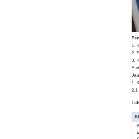
Pen
1. 
2. 
3. 
And
Jam
1. 
2.1
Lab
Ri
Y
E
K