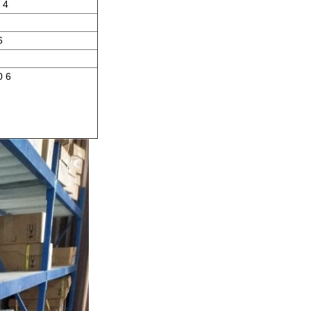
 4
6
0 6