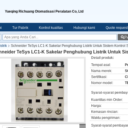
Yueqing Richuang Otomatisasi Peralatan Co, Ltd
i
Tur Pabrik
Kontrol kualitas
Hubungi kami
Quote request
Pe
strik
Schneider TeSys LC1-K Sakelar Penghubung Listrik Untuk Sistem Kontrol
hneider TeSys LC1-K Sakelar Penghubung Listrik Untuk Si
Detail produk:
Tempat asal:
P
Nama merek:
S
Sertifikasi:
C
Nomor model:
T
Syarat-syarat pembay
Kuantitas min Order:
Harga:
Kemasan rincian:
Waktu pengiriman:
Syarat-syarat pembaya