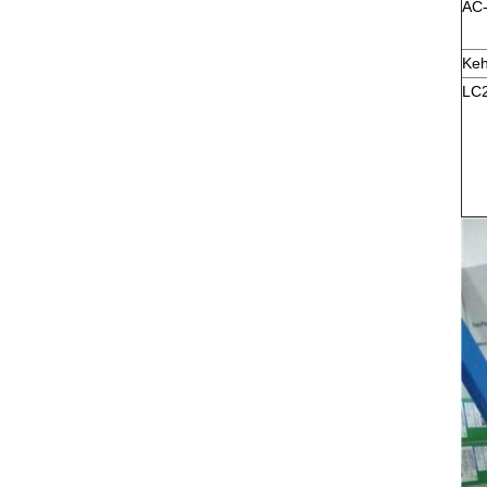
AC-
Keh
LC