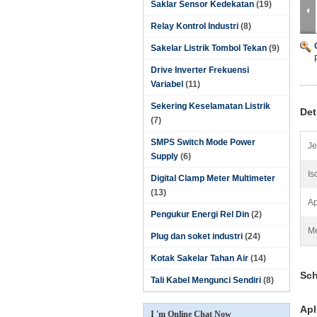
Saklar Sensor Kedekatan
(19)
Relay Kontrol Industri
(8)
Sakelar Listrik Tombol Tekan
(9)
Drive Inverter Frekuensi
Variabel
(11)
Sekering Keselamatan Listrik
Det
(7)
SMPS Switch Mode Power
Je
Supply
(6)
Is
Digital Clamp Meter Multimeter
(13)
Ap
Pengukur Energi Rel Din
(2)
Me
Plug dan soket industri
(24)
Kotak Sakelar Tahan Air
(14)
Sch
Tali Kabel Mengunci Sendiri
(8)
Apl
I 'm Online Chat Now