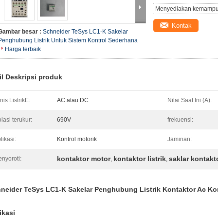
Menyediakan kemampu
Kontak
Gambar besar :
Schneider TeSys LC1-K Sakelar
Penghubung Listrik Untuk Sistem Kontrol Sederhana
Harga terbaik
il Deskripsi produk
nis ListrikE:
AC atau DC
Nilai Saat Ini (A):
olasi terukur:
690V
frekuensi:
likasi:
Kontrol motorik
Jaminan:
kontaktor motor
kontaktor listrik
saklar kontakto
nyoroti:
,
,
neider TeSys LC1-K Sakelar Penghubung Listrik Kontaktor Ac Ko
ikasi