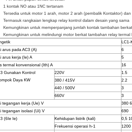
1 kontak NO atau 1NC tertanam
Tersedia untuk motor 1 arah, motor 2 arah (pembalik Kontaktor) dan 
Termasuk rangkaian lengkap relay kontrol dalam desain yang sama
Kemungkinan untuk memperpanjang jumlah kontak tambahan berkat
Kemungkinan untuk melindungi motor berkat tambahan relay termal
getik
LC1-
ai arus pada AC3 (A)
6
i arus kerja (Ie) A
5
s termal konvensional (Ith) A
16
3 Gunakan Kontrol
220V
1.5
lompok Daya KW
380 / 415V
2.2
440 / 500V
3
660V
3
ai tegangan kerja (Ue) V
380 
ai tegangan isolasi (Ui) V
690
3 (6Ie Ie)
Kehidupan listrik (kali)
0,5 1
Frekuensi operasi h-1
1200