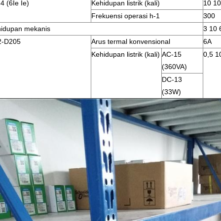
4 (6Ie Ie)
Kehidupan listrik (kali)
10 10
Frekuensi operasi h-1
300
idupan mekanis
3 10 
2-D205
Arus termal konvensional
6A
Kehidupan listrik (kali)
AC-15
0,5 1
(360VA)
DC-13
(33W)