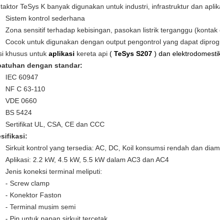
taktor TeSys K banyak digunakan untuk industri, infrastruktur dan apli
Sistem kontrol sederhana
Zona sensitif terhadap kebisingan, pasokan listrik terganggu (konta
Cocok untuk digunakan dengan output pengontrol yang dapat diprog
si khusus untuk
aplikasi
kereta api
(
TeSys S207
) dan elektrodomesti
atuhan dengan standar:
IEC 60947
NF C 63-110
VDE 0660
BS 5424
Sertifikat UL, CSA, CE dan CCC
sifikasi:
Sirkuit kontrol yang tersedia: AC, DC, Koil konsumsi rendah dan diam
Aplikasi: 2.2 kW, 4.5 kW, 5.5 kW dalam AC3 dan AC4
Jenis koneksi terminal meliputi:
- Screw clamp
- Konektor Faston
- Terminal musim semi
- Pin untuk papan sirkuit tercetak