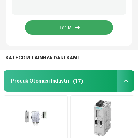
Drive Inverter Frekuensi Variabel
Sekering Keselamatan Listrik
SMPS Switch Mode Power Supply
KATEGORI LAINNYA DARI KAMI
Digital Clamp Meter Multimeter
Produk Otomasi Industri
(17)
Pengukur Energi Rel Din
Plug dan soket industri
Kotak Sakelar Tahan Air