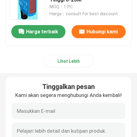
MOQ：1 PC
Harga：consult for best discount
Konektor pengikat kabel
Harga terbaik
Hubungi kami
Saklar dan Soket Buktinya Ledakan
Sakelar Penghubung Listrik
Lihat Lebih
Pemutus arus motor
Tinggalkan pesan
Saklar Sensor Kedekatan
Kami akan segera menghubungi Anda kembali!
Relay Kontrol Industri
Sakelar Listrik Tombol Tekan