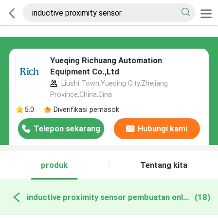
Yueqing Richuang Automation
Equipment Co.,Ltd
Liushi Town,Yueqing City,Zhejiang
Province,China,Cina
5.0
Diverifikasi pemasok
Telepon sekarang
Hubungi kami
produk
Tentang kita
inductive proximity sensor pembuatan online
(18)