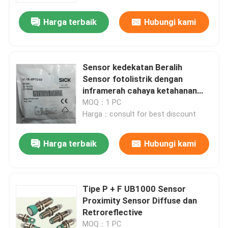
Harga terbaik
Hubungi kami
Sensor kedekatan Beralih
Sensor fotolistrik dengan
inframerah cahaya ketahanan
kimia
MOQ：1 PC
Harga：consult for best discount
Harga terbaik
Hubungi kami
Rumah
Tipe P + F UB1000 Sensor
Produk
Proximity Sensor Diffuse dan
Retroreflective
Tentang kami
MOQ：1 PC