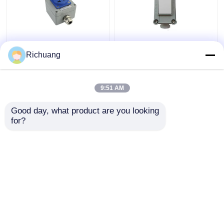
220V Outdoor
86 Tipe Ledakan Proof
Explosion Proof
Wall Lighting Switch
Richuang
Socket Lima Lubang
Industrial Aluminium
Terlihat Tersembunyi
Alloy Box
16A Berlubang
9:51 AM
Harga terbaik
Harga terbaik
Waterproof
Good day, what product are you looking 
for?
Hubungi kami
Hubungi kami
Lihat Lebih
Rumah
Tentang kita
Hubungi kami
Desktop Site
Sitemap
Privacy Policy