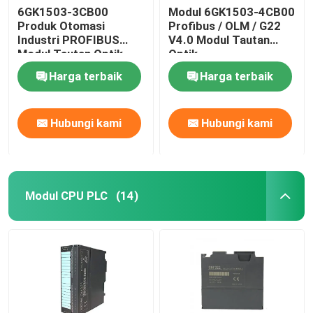
6GK1503-3CB00
Modul 6GK1503-4CB00
Produk Otomasi
Profibus / OLM / G22
Tali Kabel Mengunci Sendiri
Industri PROFIBUS
V4.0 Modul Tautan
Modul Tautan Optik
Optik
Harga terbaik
Harga terbaik
Hubungi kami
Hubungi kami
Modul CPU PLC
(14)