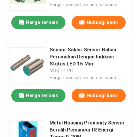
Harga：consult for best discount
Tur Pabrik
Harga terbaik
Hubungi kami
Kontrol kualitas
Sensor Saklar Sensor Bahan
Hubungi kami
Perumahan Dengan Indikasi
Status LED 15 Mm
MOQ：1 PC
Permintaan Penawaran
Harga：consult for best discount
Produk Otomasi Industri
Harga terbaik
Hubungi kami
Modul CPU PLC
Metal Housing Proximity Sensor
Beralih Pemancar IR Energi
Kabel dan Konektor PLC
Tinggi 0-20M