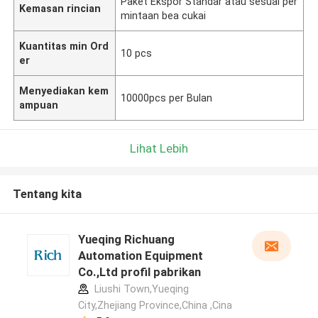
Paket Ekspor Standar atau sesuai per
Kemasan rincian
mintaan bea cukai
Kuantitas min Ord
10 pcs
er
Menyediakan kem
10000pcs per Bulan
ampuan
Lihat Lebih
Tentang kita
Yueqing Richuang
Automation Equipment
Co.,Ltd profil pabrikan
Liushi Town,Yueqing
City,Zhejiang Province,China ,Cina