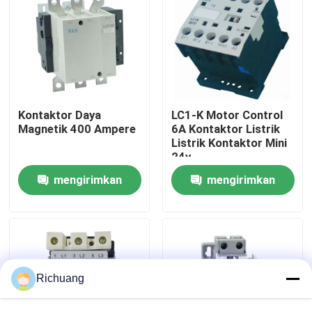
Tur Pabrik
Kontrol kualitas
Kontaktor Daya
LC1-K Motor Control
Hubungi kami
Magnetik 400 Ampere
6A Kontaktor Listrik
Listrik Kontaktor Mini
24v
Permintaan Penawaran
mengirimkan
mengirimkan
permintaan
permintaan
Produk Otomasi Industri
Modul CPU PLC
Richuang
Kabel dan Konektor PLC