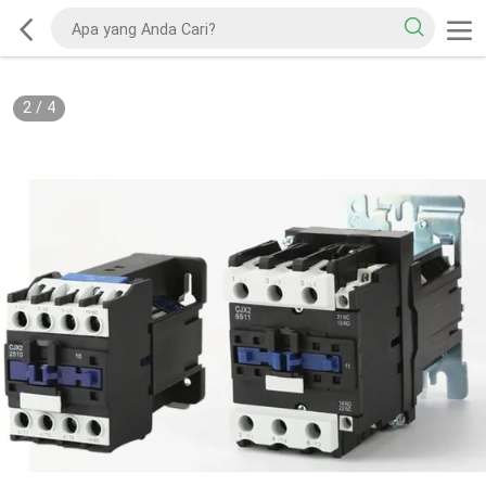
2
/
4